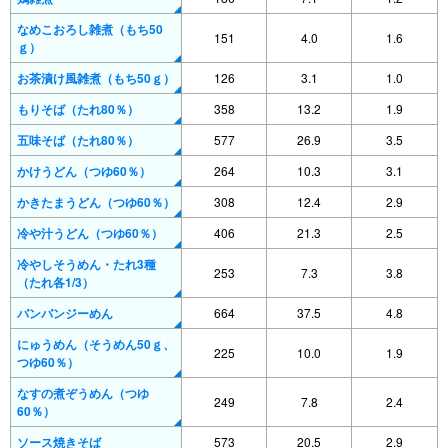
なめこおろし雑煮（もち50
151
4.0
1.6
ｇ）
お茶漬け風雑煮（もち50ｇ）
126
3.1
1.0
もりそば（たれ80％）
358
13.2
1.9
五味そば（たれ80％）
577
26.9
3.5
かけうどん（つゆ60％）
264
10.3
3.1
かきたまうどん（つゆ60％）
308
12.4
2.9
冷や汁うどん（つゆ60％）
406
21.3
2.5
冷やしそうめん・たれ3種
253
7.3
3.8
（たれ各1/3）
バンバンジーめん
664
37.5
4.8
にゅうめん（そうめん50ｇ、
225
10.0
1.9
つゆ60％）
なすの煮ぞうめん（つゆ
249
7.8
2.4
60％）
ソース焼きそば
573
20.5
2.9