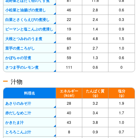
花野菜とほたて缶のくず煮
81
11.6
0.8
小松菜と油揚げの煮浸し
46
2.8
0.6
白菜とさくらえびの煮浸し
22
2.4
0.3
ピーマンと塩こんぶの煮浸し
19
1.4
0.9
大根とつみれのうま煮
66
4.8
1.5
里芋の煮ころがし
87
2.7
1.0
かぼちゃの甘煮
59
1.3
0.6
さつま芋のレモン煮
111
0.6
0
汁物
エネルギー
たんぱく質
塩分
料理名
（kcal）
（g）
（g）
あさりのみそ汁
28
3.2
1.9
赤だしなめこ汁
40
3.4
1.7
かきたま汁
43
3.8
1.0
とろろこんぶ汁
8
0.9
0.7