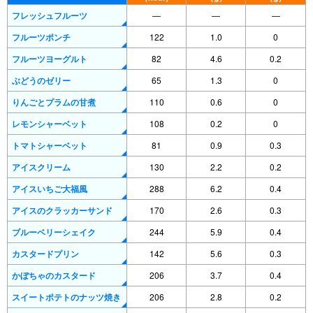
フレッシュフルーツ
―
―
―
フルーツポンチ
122
1.0
0
フルーツヨーグルト
82
4.6
0.2
ぶどうのゼリー
65
1.3
0
りんごとプラムの甘煮
110
0.6
0
レモンシャーベット
108
0.2
0
トマトシャーベット
81
0.9
0.3
アイスクリーム
130
2.2
0.2
アイスいちご大福風
288
6.2
0.4
アイスのクラッカーサンド
170
2.6
0.3
ブルーベリーシェイク
244
5.9
0.4
カスタードプリン
142
5.6
0.3
かぼちゃのカスタード
206
3.7
0.4
スイートポテトのナッツ焼き
206
2.8
0.2