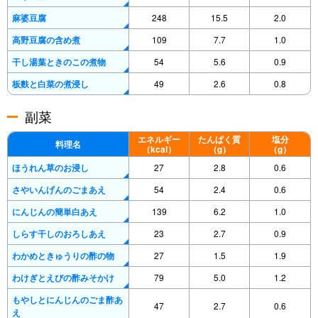
麻婆豆腐
248
15.5
2.0
高野豆腐の含め煮
109
7.7
1.0
干し湯葉ときのこの煮物
54
5.6
0.9
板麩と白菜の煮浸し
49
2.6
0.8
副菜
エネルギー
たんぱく質
塩分
料理名
（kcal）
（g）
（g）
ほうれん草のお浸し
27
2.8
0.6
さやいんげんのごまあえ
54
2.4
0.6
にんじんの簡単白あえ
139
6.2
1.0
しらす干しのおろしあえ
23
2.7
0.9
わかめときゅうりの酢の物
27
1.5
1.9
わけぎとえびの酢みそかけ
79
5.0
1.2
もやしとにんじんのごま酢あ
47
2.7
0.6
え