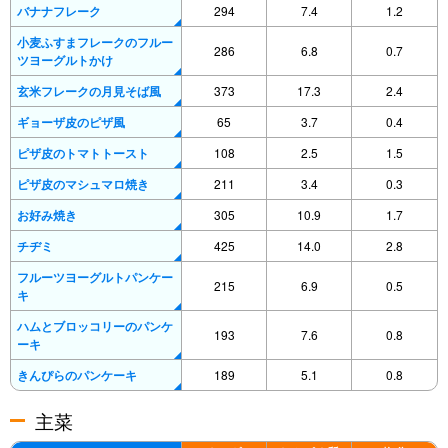
バナナフレーク
294
7.4
1.2
小麦ふすまフレークのフルー
286
6.8
0.7
ツヨーグルトかけ
玄米フレークの月見そば風
373
17.3
2.4
ギョーザ皮のピザ風
65
3.7
0.4
ピザ皮のトマトトースト
108
2.5
1.5
ピザ皮のマシュマロ焼き
211
3.4
0.3
お好み焼き
305
10.9
1.7
チヂミ
425
14.0
2.8
フルーツヨーグルトパンケー
215
6.9
0.5
キ
ハムとブロッコリーのパンケ
193
7.6
0.8
ーキ
きんぴらのパンケーキ
189
5.1
0.8
主菜