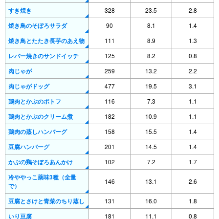
すき焼き
328
23.5
2.8
焼き鳥のそぼろサラダ
90
8.1
1.4
焼き鳥とたたき長芋のあえ物
111
8.9
1.3
レバー焼きのサンドイッチ
125
8.2
0.8
肉じゃが
259
13.2
2.2
肉じゃがドッグ
477
19.5
3.1
鶏肉とかぶのポトフ
116
7.3
1.1
鶏肉とかぶのクリーム煮
182
10.9
1.1
鶏肉の蒸しハンバーグ
158
15.5
1.4
豆腐ハンバーグ
201
14.5
1.4
かぶの鶏そぼろあんかけ
102
7.2
1.7
冷ややっこ薬味3種（全量
146
13.1
2.6
で）
豆腐とさけと青菜のちり蒸し
131
16.0
1.8
いり豆腐
181
11.1
0.8