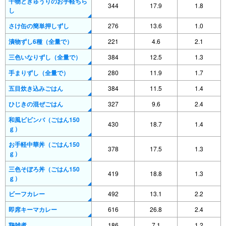
干物ときゅうりのお手軽ちら
344
17.9
1.8
し
さけ缶の簡単押しずし
276
13.6
1.0
漬物ずし6種（全量で）
221
4.6
2.1
三色いなりずし（全量で）
384
12.5
1.3
手まりずし（全量で）
280
11.9
1.7
五目炊き込みごはん
384
11.5
1.4
ひじきの混ぜごはん
327
9.6
2.4
和風ビビンバ（ごはん150
430
18.7
1.4
ｇ）
お手軽中華丼（ごはん150
378
17.5
1.3
ｇ）
三色そぼろ丼（ごはん150
419
18.8
1.3
ｇ）
ビーフカレー
492
13.1
2.2
即席キーマカレー
616
26.8
2.4
鶏雑煮
186
7.1
1.2