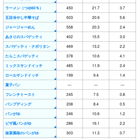
ラーメン（つゆ60％）
450
21.7
3.7
五目冷やし中華そば
503
20.9
5.6
ジャージャーめん
558
20.3
2.4
あさりのスパゲッティ
402
15.5
3.0
スパゲッティ・ナポリタン
469
13.2
2.2
たらこスパゲッティ
378
10.6
4.1
ミックスサンドイッチ
485
11.9
2.4
ロールサンドイッチ
199
9.4
1.4
菓子パン
―
―
―
フレンチトースト
245
7.5
0.8
パンプディング
208
8.4
0.5
パンがゆ
246
10.6
1.2
ピザ風パンがゆ
286
16.1
2.2
抹茶風味のパンがゆ
303
11.3
0.7