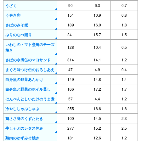
うざく
90
6.3
0.7
う巻き卵
151
10.9
0.8
さばのみそ煮
189
16.0
1.8
ぶりのなべ照り
241
15.7
1.5
いわしのトマト煮缶のチーズ
128
10.4
0.5
焼き
さばの水煮缶のマヨサンド
314
14.1
1.2
まぐろ味つけ缶のおろしあえ
47
4.9
0.4
白身魚の野菜あんかけ
149
14.8
1.4
白身魚と野菜のホイル蒸し
166
17.2
1.7
はんぺんとしいたけのうま煮
57
4.4
1.2
冷やししゃぶしゃぶ
255
16.6
1.6
鶏ささ身のくずたたき
100
14.5
2.3
牛しゃぶのレタス包み
277
15.2
2.5
鶏肉のゆずみそ焼き
181
12.6
1.2