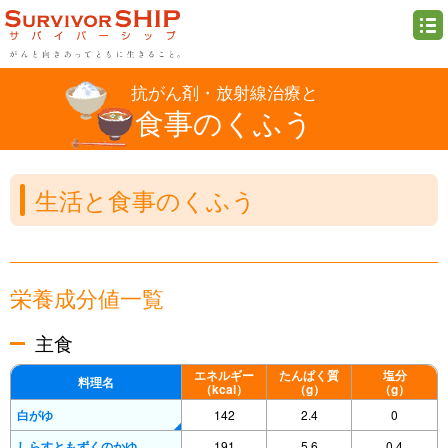
抗がん剤・放射線治療と
食事のくふう
生活と食事のくふう
栄養成分値一覧
主食
エネルギー
たんぱく質
塩分
料理名
（kcal）
（g）
（g）
白がゆ
142
2.4
0
しらすともずくのかゆ
191
5.6
0.4