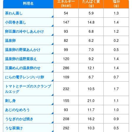
エネルギー
たんぱく質
塩分
料理名
（kcal）
（g）
（g）
茶わん蒸し
54
5.9
1.3
小田巻き蒸し
147
14.8
1.4
卵豆腐の冷やしあんかけ
93
6.8
1.2
温泉卵
82
6.2
0.2
温泉卵の野菜あんかけ
99
7.0
0.5
温泉卵の温野菜添え
120
9.2
1.4
豆腐めんの温泉卵のせ
286
12.1
1.4
にらの電子レンジいり卵
109
6.7
0.7
トマトとチーズのスクランブ
232
10.5
1.7
ルエッグ
刺し身
155
21.0
1.1
あじのなめろう
93
11.7
1.0
うなぎのかば焼き
208
16.2
0.9
うな茶漬け
292
10.3
0.5