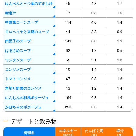
はんぺんと三つ葉のすまし汁
45
4.8
1.7
精進汁
17
0.8
1.0
中国風コーンスープ
114
4.6
1.4
モロヘイヤと豆腐のスープ
44
3.3
0.9
肉団子のスープ
143
6.6
1.9
はるさめスープ
62
1.7
0.5
ワンタンスープ
55
2.1
1.3
コンソメスープ
10
1.4
1.6
トマトコンソメ
47
0.8
1.6
角切り野菜のコンソメ
43
1.2
1.4
にんじんの和風ポタージュ
166
6.8
1.6
かぼちゃのポタージュ
250
6.6
1.4
デザートと飲み物
エネルギー
たんぱく質
塩分
料理名
（kcal）
（g）
（g）