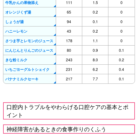
牛乳かんの果物添え
111
1.5
0
オレンジくず湯
65
0.2
0
しょうが湯
94
0.1
0
ハニーレモン
43
0.2
0
さつま芋とレモンのジュース
178
1.1
0
にんじんとりんごのジュース
80
0.9
0.1
きな粉ミルク
243
8.0
0.2
いちごヨーグルトシェイク
231
6.2
0.4
バナナミルクセーキ
217
7.7
0.1
口腔内トラブルをやわらげる口腔ケアの基本とポ
イント
神経障害があるときの食事作りのくふう