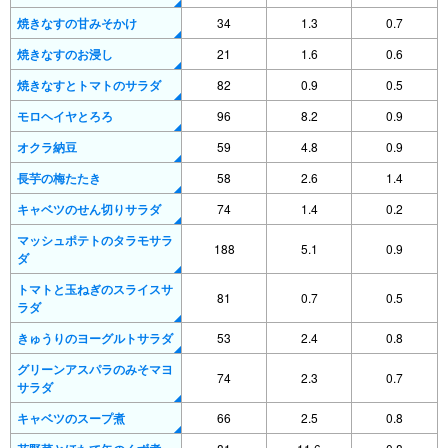
焼きなすの甘みそかけ
34
1.3
0.7
焼きなすのお浸し
21
1.6
0.6
焼きなすとトマトのサラダ
82
0.9
0.5
モロヘイヤとろろ
96
8.2
0.9
オクラ納豆
59
4.8
0.9
長芋の梅たたき
58
2.6
1.4
キャベツのせん切りサラダ
74
1.4
0.2
マッシュポテトのタラモサラ
188
5.1
0.9
ダ
トマトと玉ねぎのスライスサ
81
0.7
0.5
ラダ
きゅうりのヨーグルトサラダ
53
2.4
0.8
グリーンアスパラのみそマヨ
74
2.3
0.7
サラダ
キャベツのスープ煮
66
2.5
0.8