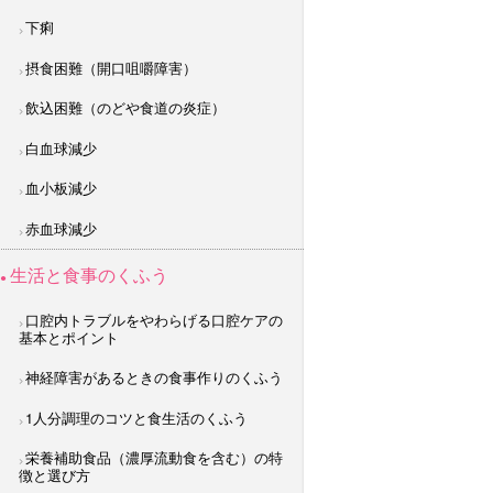
下痢
摂食困難（開口咀嚼障害）
飲込困難（のどや食道の炎症）
白血球減少
血小板減少
赤血球減少
生活と食事のくふう
口腔内トラブルをやわらげる口腔ケアの
基本とポイント
神経障害があるときの食事作りのくふう
1人分調理のコツと食生活のくふう
栄養補助食品（濃厚流動食を含む）の特
徴と選び方