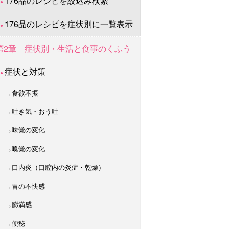
176品のレシピを絞込み検索
176品のレシピを症状別に一覧表示
第2章 症状別・生活と食事のくふう
症状と対策
食欲不振
吐き気・おう吐
味覚の変化
嗅覚の変化
口内炎（口腔内の炎症・乾燥）
胃の不快感
膨満感
便秘