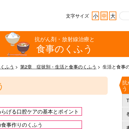
小
中
大
文字サイズ
抗がん剤・放射線治療と
食事のくふう
のくふう
第2章 症状別・生活と食事のくふう
生活と食事
抗
う
う
わらげる口腔ケアの基本とポイント
の食事作りのくふう