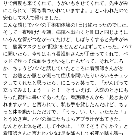
りで何度も来てくれて、うがいもさせてくれて、先生がみ
にこられて「落ち着つかれていますよ。」といわれたので
安心して3人で帰りました。
こんな感じでパパの手術初体験の1日は終わったのでした。
そして一夜明けた今朝、病院へ出向くと昨日と同じように
いろんな管がつながってたけど、しばらくすると先生が来
て、酸素マスクとか“配線”をどんどんはずしていった。パパ
に聞いたら、今朝はもう看護師さんが手伝ってくれて、ベ
ッドで座って洗面やうがいをしたんだって。それどころ
か、ちょうどパパと話していたところに看護師さんがき
て、お熱とか脈とか測って症状を聞いたりいろいろチェッ
クしてくれたと思ったら、にこっと笑って、「がんばって
立ってみましょう！」と！ そういえば、入院のときにも
らった資料に書いてあったな。看護師さんから「起きあが
れますか？」と言われて、私も手を貸したんだけど、ちょ
っと体を動かしただけで、「うっ、い、い、いたたた！」
とうめき声。パパの顔にたちまちアブラ汗が出てきた。
なんとか上体を起こして小休止。「立てそうですか？」と
看護師さんに言われパパは足を降ろして必死で踏ん張っ