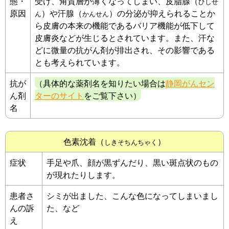
態・
受け、角質層が薄くなってしまい、皮脂腺（
ひしせ
原因
）や汗腺（
）の分泌が抑えられることか
ん
かんせん
ら皮膚の本来の機能であるバリア機能が低下して
皮膚炎などが生じるとされています。また、汗な
どに微量の抗がん剤が排出され、その影響である
とも考えられています。
抗が
（具体的な薬剤名を知りたい場合は
静岡がんセン
ん剤
ターのサイト
をご覧下さい）
名
色素沈着（
）
しきそちんちゃく
症状
手足や爪、顔が黒ずんだり、黒い斑点状のもの
が現れたりします。
患者さ
シミが出ました、こんな色になってしまいまし
んの訴
た、など
え