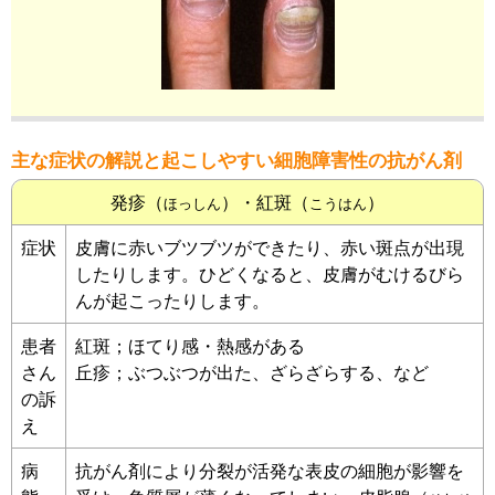
主な症状の解説と起こしやすい細胞障害性の抗がん剤
発疹（
）・紅斑（
）
ほっしん
こうはん
症状
皮膚に赤いブツブツができたり、赤い斑点が出現
したりします。ひどくなると、皮膚がむけるびら
んが起こったりします。
患者
紅斑；ほてり感・熱感がある
さん
丘疹；ぶつぶつが出た、ざらざらする、など
の訴
え
病
抗がん剤により分裂が活発な表皮の細胞が影響を