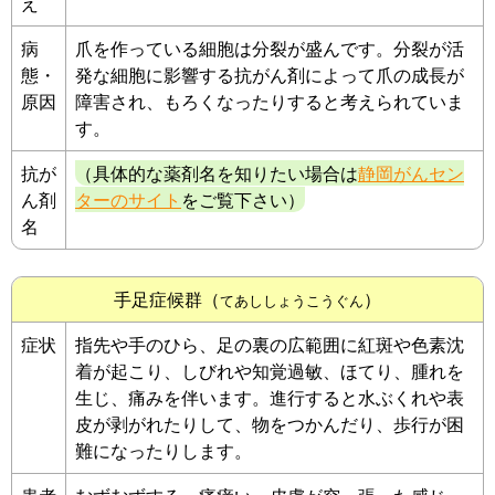
え
病
爪を作っている細胞は分裂が盛んです。分裂が活
態・
発な細胞に影響する抗がん剤によって爪の成長が
原因
障害され、もろくなったりすると考えられていま
す。
抗が
（具体的な薬剤名を知りたい場合は
静岡がんセン
ん剤
ターのサイト
をご覧下さい）
名
手足症候群（
）
てあししょうこうぐん
症状
指先や手のひら、足の裏の広範囲に紅斑や色素沈
着が起こり、しびれや知覚過敏、ほてり、腫れを
生じ、痛みを伴います。進行すると水ぶくれや表
皮が剥がれたりして、物をつかんだり、歩行が困
難になったりします。