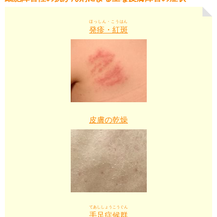
ほっしん・こうはん
発疹・紅斑
皮膚の乾燥
てあししょうこうぐん
手足症候群