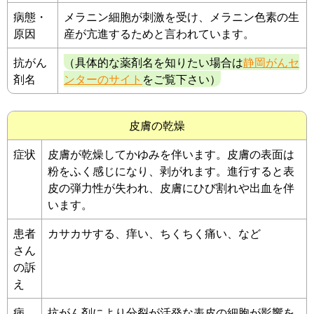
病態・
メラニン細胞が刺激を受け、メラニン色素の生
原因
産が亢進するためと言われています。
抗がん
（具体的な薬剤名を知りたい場合は
静岡がんセ
剤名
ンターのサイト
をご覧下さい）
皮膚の乾燥
症状
皮膚が乾燥してかゆみを伴います。皮膚の表面は
粉をふく感じになり、剥がれます。進行すると表
皮の弾力性が失われ、皮膚にひび割れや出血を伴
います。
患者
カサカサする、痒い、ちくちく痛い、など
さん
の訴
え
病
抗がん剤により分裂が活発な表皮の細胞が影響を