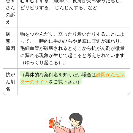
患者
むずむずする、痛痒い、皮膚が突っ張った感じ、
さん
ピリピリする、 じんじんする、など
の訴
え
病
物をつかんだり、立ったり歩いたりすることによ
態・
って、一時的に手のひらや足底に圧迫が加わり、
原因
毛細血管が破壊されるとそこから抗がん剤が微量
に漏れる現象が生じて起こると考えられています
（ゆっくり起こる）。
抗が
（具体的な薬剤名を知りたい場合は
静岡がんセン
ん剤
ターのサイト
をご覧下さい）
名