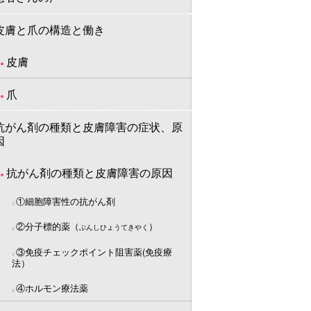
皮膚と爪の構造と働き
皮膚
爪
抗がん剤の種類と皮膚障害の症状、原
因
抗がん剤の種類と皮膚障害の原因
①細胞障害性の抗がん剤
②分子標的薬（
）
ぶんしひょうてきやく
③免疫チェックポイント阻害薬(免疫療
法）
④ホルモン療法薬