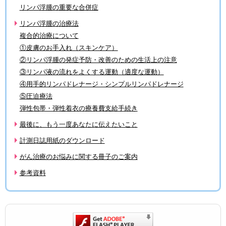
リンパ浮腫の重要な合併症
リンパ浮腫の治療法
複合的治療について
①皮膚のお手入れ（スキンケア）
②リンパ浮腫の発症予防・改善のための生活上の注意
③リンパ液の流れをよくする運動（適度な運動）
④用手的リンパドレナージ・シンプルリンパドレナージ
⑤圧迫療法
弾性包帯・弾性着衣の療養費支給手続き
最後に、もう一度あなたに伝えたいこと
計測日誌用紙のダウンロード
がん治療のお悩みに関する冊子のご案内
参考資料