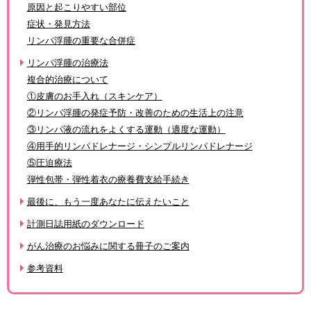
原因と起こりやすい部位
症状・発見方法
リンパ浮腫の重要な合併症
リンパ浮腫の治療法
複合的治療について
①皮膚のお手入れ（スキンケア）
②リンパ浮腫の発症予防・改善のための生活上の注意
③リンパ液の流れをよくする運動（適度な運動）
④用手的リンパドレナージ・シンプルリンパドレナージ
⑤圧迫療法
弾性包帯・弾性着衣の療養費支給手続き
最後に、もう一度あなたに伝えたいこと
計測日誌用紙のダウンロード
がん治療のお悩みに関する冊子のご案内
参考資料