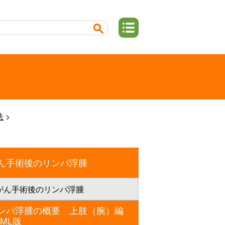
法
ん手術後のリンパ浮腫
がん手術後のリンパ浮腫
ンパ浮腫の概要 上肢（腕）編
TML版