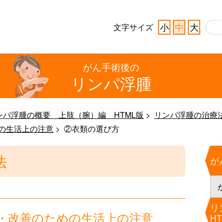
小
中
大
文字サイズ
がん手術後の
リンパ浮腫
ンパ浮腫の概要 上肢（腕）編 HTML版
リンパ浮腫の治療
の生活上の注意
②衣類の選び方
法
が
リ
・改善のための生活上の注意
H