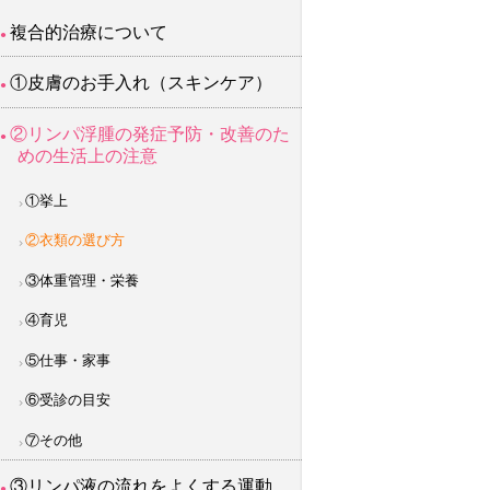
複合的治療について
①皮膚のお手入れ（スキンケア）
②リンパ浮腫の発症予防・改善のた
めの生活上の注意
①挙上
②衣類の選び方
③体重管理・栄養
④育児
⑤仕事・家事
⑥受診の目安
⑦その他
③リンパ液の流れをよくする運動