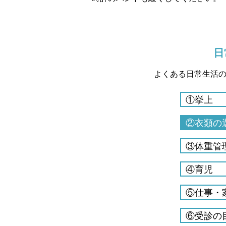
日
よくある日常生活
①挙上
②衣類の
③体重管
④育児
⑤仕事・
⑥受診の