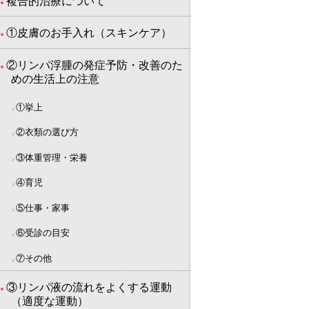
複合的治療について
①皮膚のお手入れ（スキンケア）
②リンパ浮腫の発症予防・改善のた
めの生活上の注意
①挙上
②衣類の選び方
③体重管理・栄養
④育児
⑤仕事・家事
⑥受診の目安
⑦その他
③リンパ液の流れをよくする運動
（適度な運動）