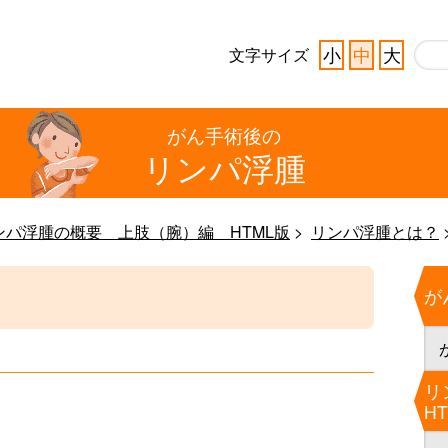
小
中
大
文字サイズ
がん手術後の
リンパ浮腫
ンパ浮腫の概要 上肢（腕）編 HTML版
リンパ浮腫とは？
が
リ
H