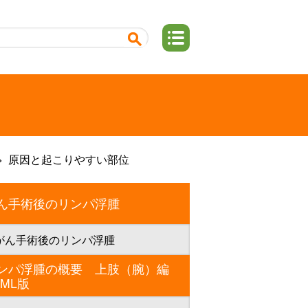
原因と起こりやすい部位
ん手術後のリンパ浮腫
がん手術後のリンパ浮腫
ンパ浮腫の概要 上肢（腕）編
TML版