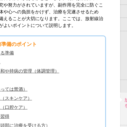
究や努力がされていますが、副作用を完全に防ぐこ
体や心への負担をかけず、治療を完遂させるため
備えることが大切になります。ここでは、放射線治
がよいポイントについて説明します。
前準備のポイント
ける準備
認
緩和や持病の管理（体調管理）
よっては禁酒）
れ（スキンケア）
れ（口腔ケア）
の習得
（頭部に治療を受ける方）