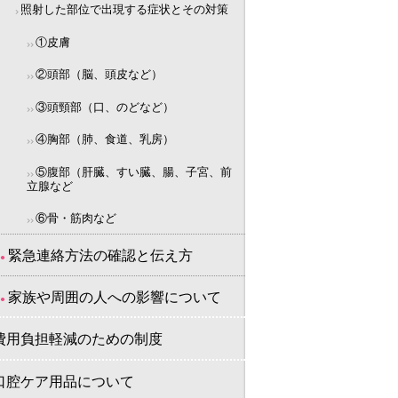
照射した部位で出現する症状とその対策
①皮膚
②頭部（脳、頭皮など）
③頭頸部（口、のどなど）
④胸部（肺、食道、乳房）
⑤腹部（肝臓、すい臓、腸、子宮、前
立腺など
⑥骨・筋肉など
緊急連絡方法の確認と伝え方
家族や周囲の人への影響について
費用負担軽減のための制度
口腔ケア用品について