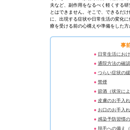
夫など、副作用をなるべく軽くする研
とはできません。そこで、できるだけ
に、出現する症状や日常生活の変化に
療を受ける前の心構えや準備をした方
事
日常生活にお
通院方法の確
つらい症状の
禁煙
節酒（状況に
皮膚のお手入
お口のお手入
感染予防習慣
脱毛への備え