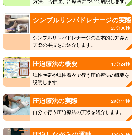
方法、合併症、治療法について解説します。
シンプルリンパドレナージの実際
27分06秒
シンプルリンパドレナージの基本的な知識と
実際の手技をご紹介します。
圧迫療法の概要
17分24秒
弾性包帯や弾性着衣で行う圧迫療法の概要を
説明します。
圧迫療法の実際
28分41秒
自分で行う圧迫療法の実際を紹介します。
圧迫しながらの運動
10分01秒