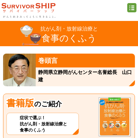
抗がん剤・放射線治療と
食事のくふう
巻頭言
静岡県立静岡がんセンター名誉総長 山口
建
書籍版
のご紹介
症状で選ぶ！
抗がん剤・放射線治療と
食事のくふう