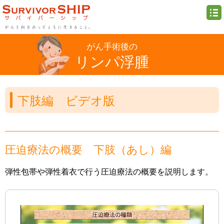
がん手術後の
リンパ浮腫
下肢編 ビデオ版
圧迫療法の概要 下肢（あし）編
弾性包帯や弾性着衣で行う圧迫療法の概要を説明します。