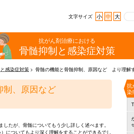
小
中
大
文字サイズ
抗がん剤治療における
骨髄抑制と
感染症対策
制と感染症対策
骨髄の機能と骨髄抑制、原因など より理解
抗
抑制、原因など
染
ましたが、骨髄についてもう少し詳しく述べます。
）についてもより深く理解をすることができるでし
い