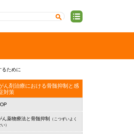
するために
がん剤治療における骨髄抑制と感
症対策
TOP
がん薬物療法と骨髄抑制
（こつずいよく
せい）