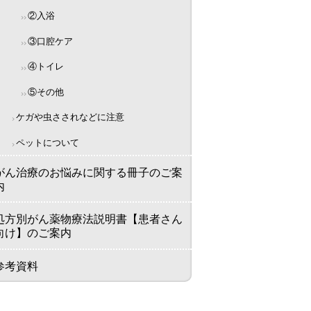
②入浴
③口腔ケア
④トイレ
⑤その他
ケガや虫さされなどに注意
ペットについて
がん治療のお悩みに関する冊子のご案
内
処方別がん薬物療法説明書【患者さん
向け】のご案内
参考資料