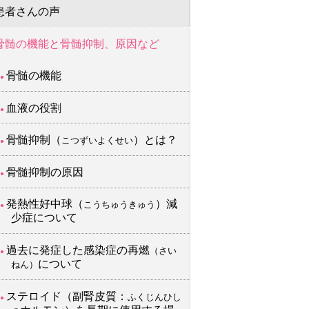
患者さんの声
骨髄の機能と骨髄抑制、原因など
骨髄の機能
血液の役割
骨髄抑制（
）とは？
こつずいよくせい
骨髄抑制の原因
発熱性好中球（
）減
こうちゅうきゅう
少症について
過去に発症した感染症の再燃
（さい
について
ねん）
ステロイド（副腎皮質：
ふくじんひし