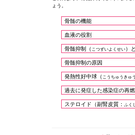
ょう。
骨髄の機能
血液の役割
骨髄抑制（
）
こつずいよくせい
骨髄抑制の原因
発熱性好中球（
こうちゅうきゅ
過去に発症した感染症の再燃
ステロイド（副腎皮質：
ふく