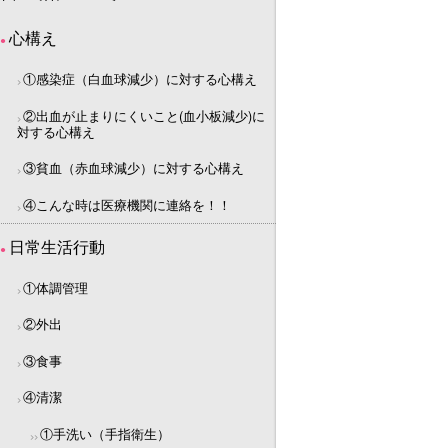
心構え
①感染症（白血球減少）に対する心構え
②出血が止まりにくいこと(血小板減少)に
対する心構え
③貧血（赤血球減少）に対する心構え
④こんな時は医療機関に連絡を！！
日常生活行動
①体調管理
②外出
③食事
④清潔
①手洗い（手指衛生）