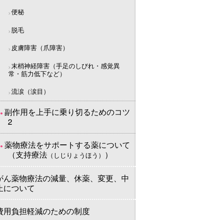
便秘
脱毛
皮膚障害（爪障害）
末梢神経障害（手足のしびれ・感覚異
常・筋力低下など）
流涙（涙目）
副作用を上手に乗り切るためのコツ
2
薬物療法をサポートする薬について
（支持療法
）
（しじりょうほう）
がん薬物療法の減量、休薬、変更、中
止について
費用負担軽減のための制度