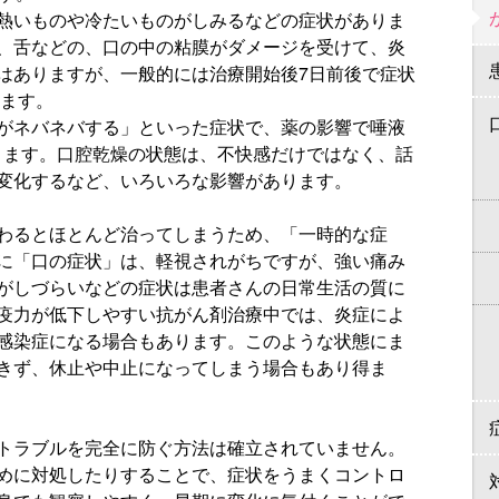
熱いものや冷たいものがしみるなどの症状がありま
、舌などの、口の中の粘膜がダメージを受けて、炎
はありますが、一般的には治療開始後7日前後で症状
ります。
がネバネバする」といった症状で、薬の影響で唾液
ります。口腔乾燥の状態は、不快感だけではなく、話
変化するなど、いろいろな影響があります。
わるとほとんど治ってしまうため、「一時的な症
に「口の症状」は、軽視されがちですが、強い痛み
がしづらいなどの症状は患者さんの日常生活の質に
疫力が低下しやすい抗がん剤治療中では、炎症によ
感染症になる場合もあります。このような状態にま
きず、休止や中止になってしまう場合もあり得ま
トラブルを完全に防ぐ方法は確立されていません。
めに対処したりすることで、症状をうまくコントロ