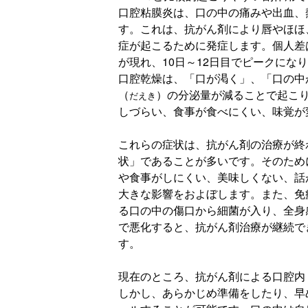
口腔粘膜炎は、口の中の痛みや出血、
す。これは、抗がん剤により唇やほほ
症が起こるために発症します。個人差
が現れ、10日～12日目でピークにな
口腔乾燥は、「口が渇く」、「口の中
（
）の分泌量が減ることで起こ
だえき
しづらい、食事が食べにくい、味覚が
これらの症状は、抗がん剤の治療が終
状」であることが多いです。そのため
や食事がしにくい、美味しくない、話
大きな影響をおよぼします。また、免
る口の中の傷口から細菌が入り、全身
で悪化すると、抗がん剤治療が継続で
す。
現在のところ、抗がん剤による口腔内
しかし、あらかじめ準備をしたり、早