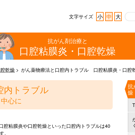
小
中
大
文字サイズ
抗がん剤治療と
口腔粘膜炎
・口腔乾燥
口腔乾燥
がん薬物療法と口腔内トラブル 口腔粘膜炎・口腔
抗
腔内トラブル
燥
を中心に
口腔粘膜炎や口腔乾燥といった口腔内トラブルは40
す。