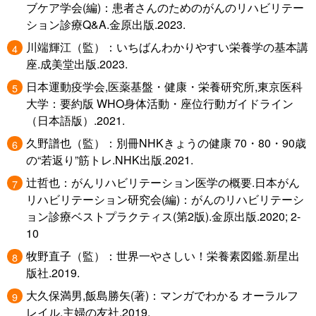
ブケア学会(編)：患者さんのためのがんのリハビリテー
ション診療Q&A.金原出版.2023.
川端輝江（監）：いちばんわかりやすい栄養学の基本講
座.成美堂出版.2023.
日本運動疫学会,医薬基盤・健康・栄養研究所,東京医科
大学：要約版 WHO身体活動・座位行動ガイドライン
（日本語版）.2021.
久野譜也（監）：別冊NHKきょうの健康 70・80・90歳
の“若返り”筋トレ.NHK出版.2021.
辻哲也：がんリハビリテーション医学の概要.日本がん
リハビリテーション研究会(編)：がんのリハビリテーシ
ョン診療ベストプラクティス(第2版).金原出版.2020; 2-
10
牧野直子（監）：世界一やさしい！栄養素図鑑.新星出
版社.2019.
大久保満男,飯島勝矢(著)：マンガでわかる オーラルフ
レイル.主婦の友社.2019.