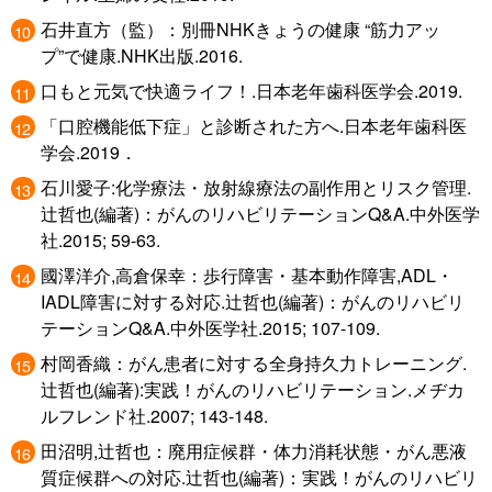
石井直方（監）：別冊NHKきょうの健康 “筋力アッ
プ”で健康.NHK出版.2016.
口もと元気で快適ライフ！.日本老年歯科医学会.2019.
「口腔機能低下症」と診断された方へ.日本老年歯科医
学会.2019．
石川愛子:化学療法・放射線療法の副作用とリスク管理.
辻哲也(編著)：がんのリハビリテーションQ&A.中外医学
社.2015; 59-63.
國澤洋介,高倉保幸：歩行障害・基本動作障害,ADL・
IADL障害に対する対応.辻哲也(編著)：がんのリハビリ
テーションQ&A.中外医学社.2015; 107-109.
村岡香織：がん患者に対する全身持久力トレーニング.
辻哲也(編著):実践！がんのリハビリテーション.メヂカ
ルフレンド社.2007; 143-148.
田沼明,辻哲也：廃用症候群・体力消耗状態・がん悪液
質症候群への対応.辻哲也(編著)：実践！がんのリハビリ